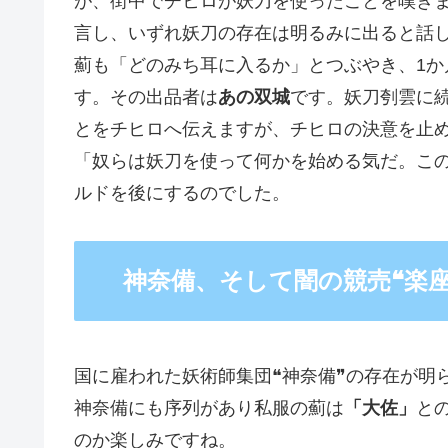
が、街中でチヒロが妖刀を使ったことを嘆き
言し、いずれ妖刀の存在は明るみに出ると話
薊も「どのみち耳に入るか」とつぶやき、1か
す。その出品者は
あの双城
です。妖刀刳雲に
とをチヒロへ伝えますが、チヒロの決意を止
「奴らは妖刀を使って何かを始める気だ。こ
ルドを後にするのでした。
神奈備、そして闇の競売❝楽座
国に雇われた妖術師集団❝神奈備❞の存在が明
神奈備にも序列があり私服の薊は
「大佐」
と
のか楽しみですね。