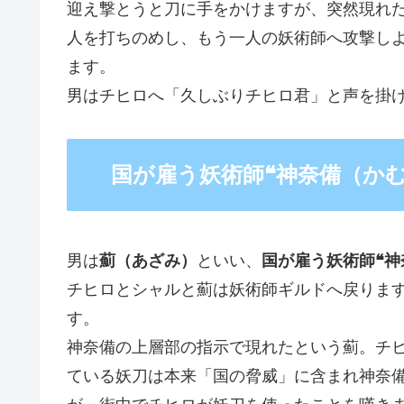
迎え撃とうと刀に手をかけますが、突然現れ
人を打ちのめし、もう一人の妖術師へ攻撃し
ます。
男はチヒロへ「久しぶりチヒロ君」と声を掛
国が雇う妖術師❝神奈備（かむ
男は
薊（あざみ）
といい、
国が雇う妖術師❝神
チヒロとシャルと薊は妖術師ギルドへ戻りま
す。
神奈備の上層部の指示で現れたという薊。チ
ている妖刀は本来「国の脅威」に含まれ神奈