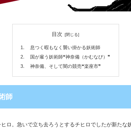
目次
息つく暇もなく襲い掛かる妖術師
国が雇う妖術師❝神奈備（かむなび）❞
神奈備、そして闇の競売❝楽座市❞
術師
チヒロ。急いで立ち去ろうとするチヒロでしたが新たな