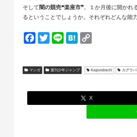
そして
闇の競売❝楽座市❞
。１か月後に開かれる
るということでしょうか。それぞれどんな能
F
T
L
H
C
a
w
i
a
o
c
i
n
t
p
マンガ
週刊少年ジャンプ
Kagurabachi
カグラバ
e
t
e
e
y
b
t
n
L
o
e
a
i
X
o
r
n
k
k