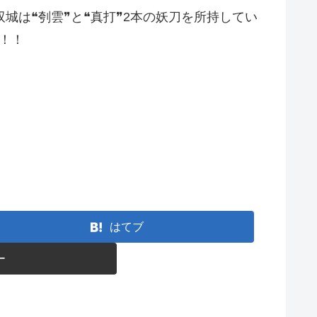
城は❝刳雲❞と❝真打❞2本の妖刀を所持してい
！！
はてブ
ー