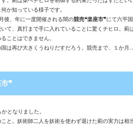
ます。薊は柴へチヒロを制御する約束だったはずだとい
し何か知っている様子です。
月後、年に一度開催される闇の
競売❝楽座市❞
にて六平国
続いて、真打まで手に入れていることに驚くチヒロ。薊
めることはできません。
の国は再び大きくうねりだすだろう。競売まで、１か月
市❞
らかとなりました。
のこと。妖術師二人を妖術を使わず退けた薊の実力は相