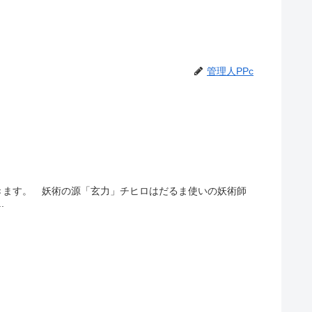
管理人PPc
ていきます。 妖術の源「玄力」チヒロはだるま使いの妖術師
.