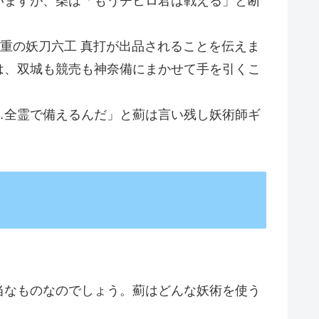
いますが、柴は「もうチヒロ君は戦える」と断
重の妖刀六工 真打が出品されることを伝えま
は、双城も競売も神奈備にまかせて手を引くこ
…全霊で備えるんだ」と薊は言い残し妖術師ギ
当なものなのでしょう。薊はどんな妖術を使う