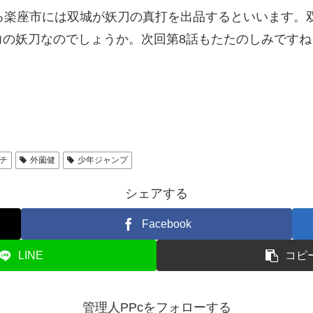
楽座市には双城が妖刀の真打を出品するといいます。双
力の妖刀なのでしょうか。次回第8話もたたのしみですね
チ
外薗健
少年ジャンプ
シェアする
Facebook
LINE
コピ
管理人PPcをフォローする