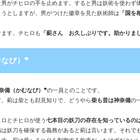
た男がチヒロの手を止めます。すると男は妖術を使わず
ようとしますが、男がつけた徽章を見た妖術師は
「国を
けます。チヒロも
「薊さん お久しぶりです。助かりま
なび）❞
奈備（かむなび）❞
の一員とのことです。
す。薊は柴とも顔見知りで、どうやら
柴も昔は神奈備
の
ヒロとチヒロが使う
七本目の妖刀の存在を知っているの
備は妖刀を確保する義務があると薊は言います。それで