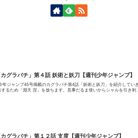
カグラバチ」第４話 妖術と妖刀【週刊少年ジャンプ】
 週刊少年ジャンプ45号掲載のカグラバチ第4話「妖術と妖刀」を紹介し
するため「淵天 涅」を放ちます。見事だるま使いからシャルを引き剥..
カグラバチ」第１２話 支度【週刊少年ジャンプ】