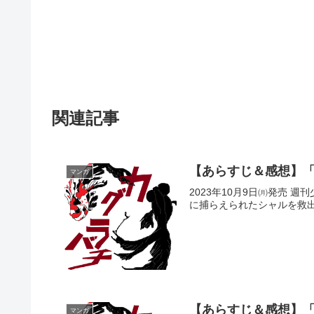
関連記事
【あらすじ＆感想】「
マンガ
2023年10月9日㈪発売
に捕らえられたシャルを救出
【あらすじ＆感想】「
マンガ