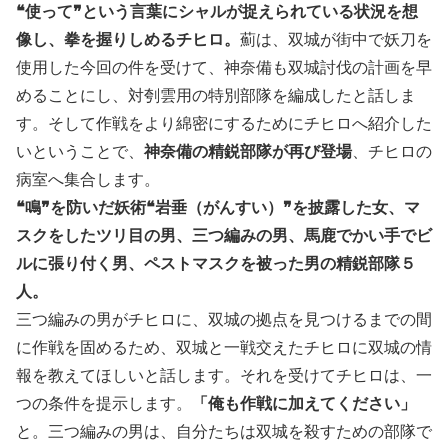
❝使って❞という言葉にシャルが捉えられている状況を想
像し、拳を握りしめるチヒロ。
薊は、双城が街中で妖刀を
使用した今回の件を受けて、神奈備も双城討伐の計画を早
めることにし、対刳雲用の特別部隊を編成したと話しま
す。そして作戦をより綿密にするためにチヒロへ紹介した
いということで、
神奈備の精鋭部隊が再び登場
、チヒロの
病室へ集合します。
❝鳴❞を防いだ妖術❝岩垂（がんすい）❞を披露した女、マ
スクをしたツリ目の男、三つ編みの男、馬鹿でかい手でビ
ルに張り付く男、ペストマスクを被った男の精鋭部隊５
人。
三つ編みの男がチヒロに、双城の拠点を見つけるまでの間
に作戦を固めるため、双城と一戦交えたチヒロに双城の情
報を教えてほしいと話します。それを受けてチヒロは、一
つの条件を提示します。
「俺も作戦に加えてください」
と。三つ編みの男は、自分たちは双城を殺すための部隊で