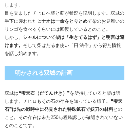
します。
目を覚ましたチヒロへ柴と薊が状況を説明します。双城の
手下に襲われた
ヒナオは一命をとりとめ
て柴のお見舞いの
リンゴを食べるくらいには回復しているとのこと。
しかし、
シャルについて柴は「生きてるはず」と明言は避
けます。
そして柴はだるま使い「円 法作」から得た情報
を話し始めます。
明かされる双城の計画
双城は
❝雫天石（だてんせき）❞
を所持していると柴は話
します。チヒロもその石の存在を知っている様子。
❝雫天
石❞は先の戦時中に発見された特殊鉱石で妖刀の材料
との
こと。その存在は未だ250㎏程確認しか確認されていない
とのことです。