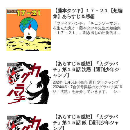
公は六平チヒロ父で...
【藤本タツキ】１７－２１【短編
マンガ
集】あらすじ＆感想
「ファイアパンチ」「チェンソーマン」
を生んだ鬼才・藤本タツキ先生の短編集
「１７－２１」。剥き出しの圧倒的才能
が炸裂する藤本タツキ先生の初期短編集
を紹介していきます。 庭には二羽ニワ
トリがいた。目覚まし時計が鳴り響く室
内、けだるそうに時計に手...
【あらすじ＆感想】「カグラバ
マンガ
チ」第１６話 沈黙【週刊少年ジ
ャンプ】
2024年1月6日㈯発売 週刊少年ジャンプ
2024年6・7合併号掲載のカグラバチ第16
話「沈黙」を紹介していきます。 シャ
ルを救出した千紘無事シャルを救出した
千紘。妖刀の❝本領❞に近づき、力の源で
ある玄力を、動きの補助にするという新
しい運用...
【あらすじ＆感想】「カグラバ
マンガ
チ」第１５話 飯【週刊少年ジャ
ンプ】