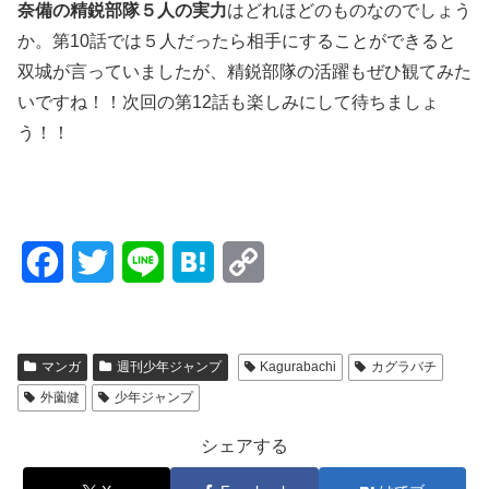
奈備の精鋭部隊５人の実力
はどれほどのものなのでしょう
か。第10話では５人だったら相手にすることができると
双城が言っていましたが、精鋭部隊の活躍もぜひ観てみた
いですね！！次回の第12話も楽しみにして待ちましょ
う！！
F
T
L
H
C
a
w
i
a
o
c
i
n
t
p
マンガ
週刊少年ジャンプ
Kagurabachi
カグラバチ
e
t
e
e
y
外薗健
少年ジャンプ
b
t
n
L
シェアする
o
e
a
i