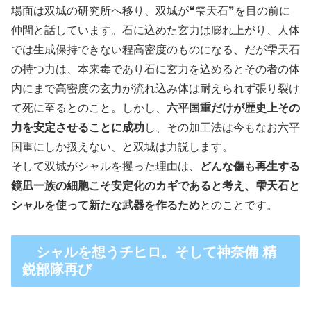
場面は双城の研究所へ移り、双城が❝雫天石❞を目の前に
仲間と話しています。石に込めた玄力は膨れ上がり、人体
では生成保持できない程高密度のものになる、だが雫天石
の持つ力は、本来毒であり石に玄力を込めるとその者の体
内にまで高密度の玄力が流れ込み体は耐えられず張り裂け
て死に至るとのこと。しかし、
六平国重だけが歴史上その
力を安定させることに成功
し、その加工法は今もなお六平
国重にしか扱えない、と双城は力説します。
そして双城がシャルを攫った理由は、
どんな傷も再生する
鏡凪一族の細胞こそ安定化のカギであると考え、雫天石と
シャルを使って新たな武器を作るため
とのことです。
シャルを想うチヒロ。そして神奈備 精
鋭部隊再び