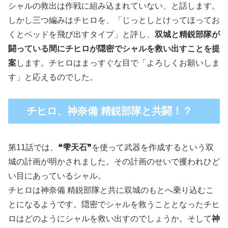
シャルの救出は作戦に組み込まれていない、と話します。
しかし三つ編みはチヒロを、「じっとしとけってほってお
くとベッドを飛び出すタイプ」と評し、
双城と精鋭部隊が
闘っている間にチヒロが隠密でシャルを救い出すことを提
案
します。チヒロはまっすぐな目で「よろしくお願いしま
す」と応えるのでした。
チヒロ、神奈備 精鋭部隊と共闘！？
第11話では、
❝雫天石❞
を使って武器を作成するという双
城の計画が明かされました。その計画のせいで攫われひど
い目にあっているシャル。
チヒロは神奈備 精鋭部隊と共に双城のもとへ乗り込むこ
とになるようです。隠密でシャルを救うこととなったチヒ
ロはどのようにシャルを救い出すのでしょうか。そして
神