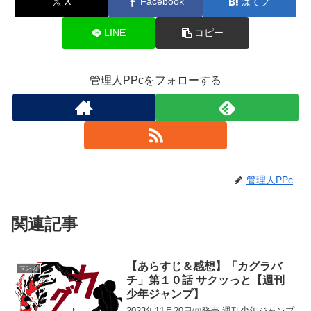
X
Facebook
はてブ
o
r
n
LINE
コピー
k
k
管理人PPcをフォローする
管理人PPc
関連記事
【あらすじ＆感想】「カグラバ
マンガ
チ」第１０話 サクッっと【週刊
少年ジャンプ】
2023年11月20日㈪発売 週刊少年ジャンプ