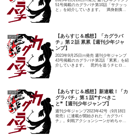
51号掲載のカグラバチ第10話「サクッっ
と」を紹介していきます。 満身創痍の
チヒロ双城の放った妖刀 刳雲の❝鳴❞を一
身に受け満身創痍のチヒロ。全身を痛み
が襲い、立っているのもやっとの様子で
す。双...
【あらすじ＆感想】「カグラバ
マンガ
チ」第２話 累累【週刊少年ジャ
ンプ】
2023年9月25日㈪発売 週刊少年ジャンプ
43号掲載のカグラバチ第2話「累累」を紹
介していきます。 毘灼を追うチヒロと
柴妖刀によりヤクザを一掃したチヒロ。
組長に妖術師集団・毘灼について知って
いることを聞き出そうとしますが、組長
が語ろうとし...
【あらすじ＆感想】新連載！「カ
マンガ
グラバチ」第１話❝すべきこ
と❞【週刊少年ジャンプ】
週刊少年ジャンプ2023年42号（9月18日
発売）に連載が開始された「カグラバ
チ」。剣戟アクションシーンがめちゃく
ちゃかっこいい！！今回はこの先ジャン
プの看板マンガになるかもしれない「カ
グラバチ」を紹介していきます。 主人