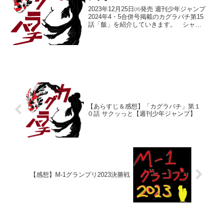
2023年12月25日㈪発売 週刊少年ジャンプ
2024年4・5合併号掲載のカグラバチ第15
話「飯」を紹介していきます。 シャル
と母親の日常在りし日のシャルと母親が
台所で❝ご飯❞を準備しています。母親は
足を怪我したシャルのことを気にかけ傷
口が...
【あらすじ＆感想】「カグラバチ」第１
０話 サクッっと【週刊少年ジャンプ】
【感想】M-1グランプリ2023決勝戦