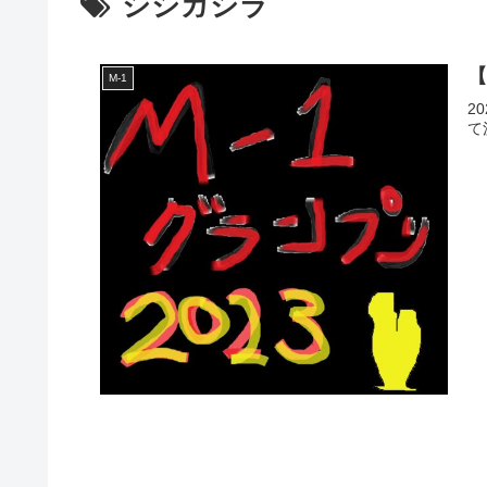
シシガシラ
【
M-1
2
て