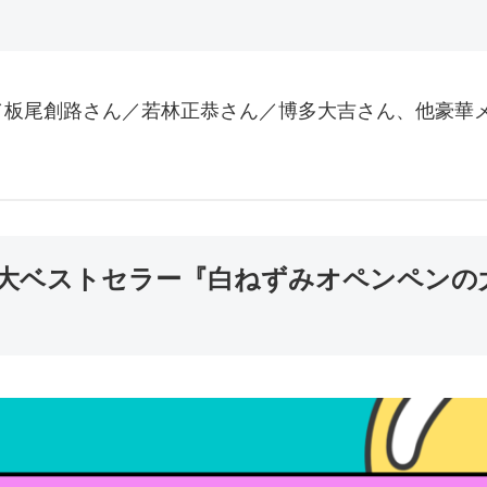
板尾創路さん／若林正恭さん／博多大吉さん、他豪華メ
の大ベストセラー『白ねずみオペンペンの