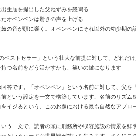
に出生届を提出した父ねずみを怒鳴る
みたオペンペンは驚きの声を上げる
太鼓の音が頭に響く。オペンペンにそれ以外の幼少期の
部のベストセラー」という壮大な前提に対して、どれだ
を持つ名前をどう活かすかも、笑いの鍵になります。
の回答です。「オペンペン」という名前に対して、父を
名前という設定を一文で構築しています。名前のリズム
前をイジるという、このお題における最も自然なアプロ
という一文で、読者の頭に刑務所や収容施設の情景を鮮
いたというハードな世界観が笑いを生みます。さらにこ