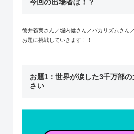
今回の出場者は！？
徳井義実さん／堀内健さん／バカリズムさん／
お題に挑戦していきます！！
お題1：世界が涙した3千万部
さい