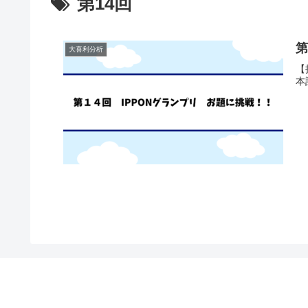
第14回
第
大喜利分析
【
本