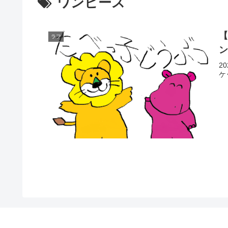
ワンピース
ラフ
ン
2
ケ